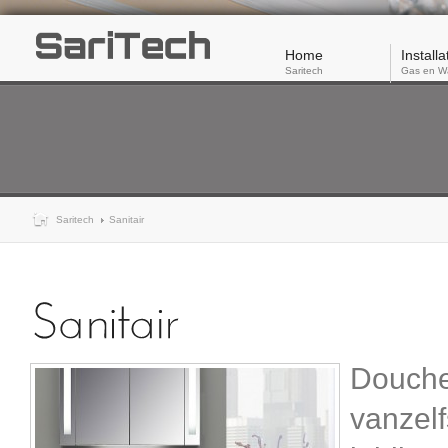
Home
Installa
Saritech
Gas en W
Saritech
Sanitair
Douche
vanzel